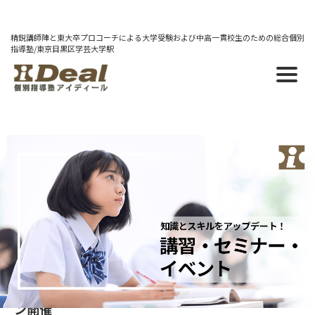
精鋭講師陣と東大卒プロコーチによる大学受験および中高一貫校生のための総合個別
指導塾/東京目黒区学芸大学駅
カテゴリー：セミナー
2026/07/06
化学セミナー「無機・有機の覚え方」【8/1土】＠
オンライン開催
2026/06/16
大学入試併願戦略セミナー【7/25土】＠オンライ
ン開催