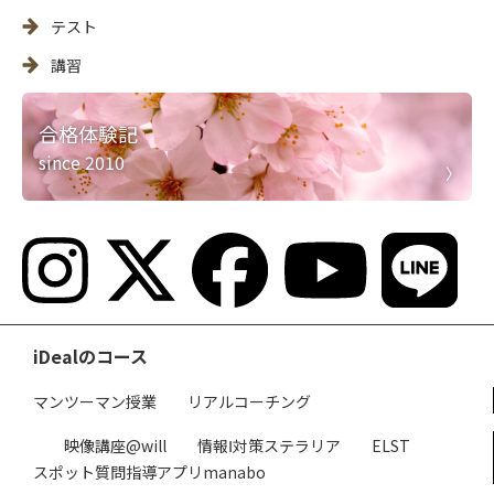
テスト
講習
合格体験記
since 2010
iDealのコース
マンツーマン授業
リアルコーチング
映像講座@will
情報Ⅰ対策ステラリア
ELST
スポット質問指導アプリmanabo