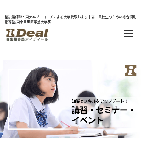
精鋭講師陣と東大卒プロコーチによる大学受験および中高一貫校生のための総合個別
指導塾/東京目黒区学芸大学駅
カテゴリー：イベント
2026/01/14
２月体験授業WEEK開催【2/2～2/14】
2025/05/03
特別自習教室+無料学習カウンセリング
【5/10.5/17.5/24開催】