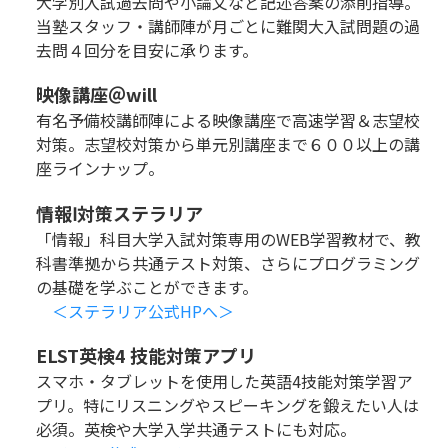
大学別入試過去問や小論文など記述答案の添削指導。
当塾スタッフ・講師陣が月ごとに難関大入試問題の過
去問４回分を目安に承ります。
映像講座＠will
有名予備校講師陣による映像講座で高速学習＆志望校
対策。志望校対策から単元別講座まで６００以上の講
座ラインナップ。
情報Ⅰ対策ステラリア
「情報」科目大学入試対策専用のWEB学習教材で、教
科書準拠から共通テスト対策、さらにプログラミング
の基礎を学ぶことができます。
＜ステラリア公式HPへ＞
ELST英検4 技能対策アプリ
スマホ・タブレットを使用した英語4技能対策学習ア
プリ。特にリスニングやスピーキングを鍛えたい人は
必須。英検や大学入学共通テストにも対応。