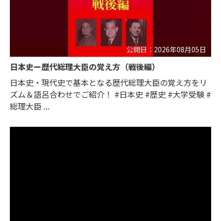
公開日：2026年08月05日
日本史ー歴代総理大臣の覚え方（戦後編）
日本史・現代史で基本となる歴代総理大臣の覚え方をリ
ズム＆語呂合わせでご紹介！ #日本史 #歴史 #大学受験 #
総理大臣 ...