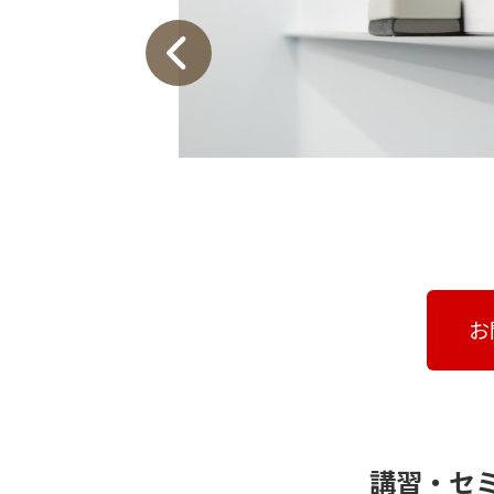
お
講習・セ