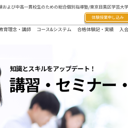
験および中高一貫校生のための総合個別指導塾/東京目黒区学芸大
体験授業申し込み
教育理念・講師
コース&システム
合格体験記・実績
入