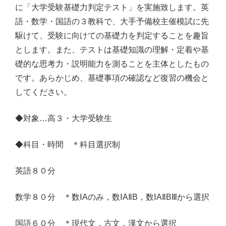
に「大学受験基礎力判定テスト」を実施致します。英
語・数学・国語の３教科で、大手予備校主催模試に先
駆けて、受験に向けての基礎力を判定することを趣旨
とします。また、テストは基礎知識の理解・定着や基
礎的な思考力・説明能力を測ることを主体としたもの
です。あらかじめ、基礎事項の確認など復習の機会と
してください。
◆対象…高３・大学受験生
◆科目・時間 ＊科目選択制
英語８０分
数学８０分 ＊数ⅠAのみ，数ⅠAⅡB，数ⅠAⅡBⅢから選択
国語６０分 ＊現代文，古文，漢文から選択