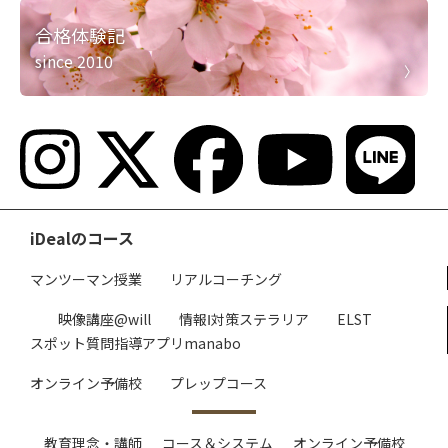
合格体験記
since 2010
iDealのコース
マンツーマン授業
リアルコーチング
映像講座@will
情報Ⅰ対策ステラリア
ELST
スポット質問指導アプリmanabo
オンライン予備校
プレップコース
教育理念・講師
コース＆システム
オンライン予備校