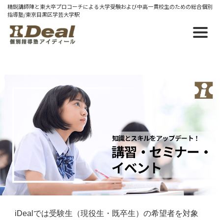
精鋭講師陣と東大卒プロコーチによる大学受験および中高一貫校生のための総合個別
指導塾/東京目黒区学芸大学駅
2022/03/19 土
大学受験基礎力判定テスト【4/18～
23】
大学受験基礎力判定テスト ４月１８日（月）～４月
２３日（土）
「難関大受験の前に測る基礎力がある」
iDealでは受験生（現役生・既卒生）の希望者を対象