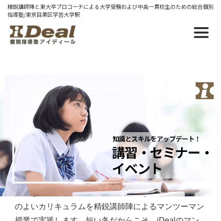
精鋭講師陣と東大卒プロコーチによる大学受験および中高一貫校生のための総合個別
指導塾/東京目黒区学芸大学駅
2021/10/21 木
プレ冬期＆冬期講習2021-
2022【12/6～1/8】＝スタート＆ラス
トスパート＝
冬だからこそマンツーマン授業で集中特訓！！
的確な学力および適性の分析に基づき、もっとも効率
のよいカリキュラムを精鋭講師陣によるマンツーマン
授業で実践します。短い冬だからこそ、iDealのマン