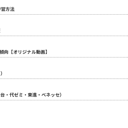
学習方法
版
傾向【オリジナル動画】
点）
駿台・代ゼミ・東進・ベネッセ）