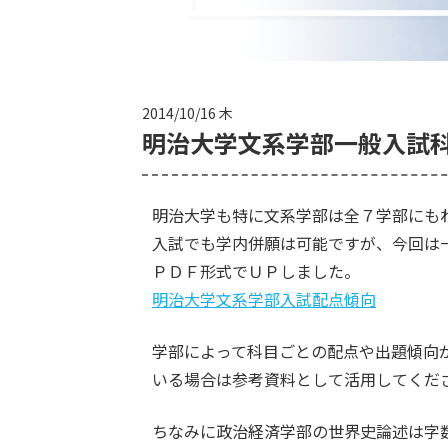
2014/10/16 木
明治大学文系学部一般入試
明治大学も特に文系学部は全７学部にも
入試でも学内併願は可能ですが、今回は
ＰＤＦ形式でＵＰしました。
明治大学文系学部入試配点傾向
学部によって科目ごとの配点や出題傾向
いる場合は参考資料として活用してくだ
ちなみに政治経済学部の世界史論述は字