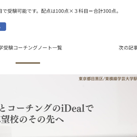
で受験可能です。配点は100点×３科目＝合計300点。
る
学受験コーチングノート一覧
次の記