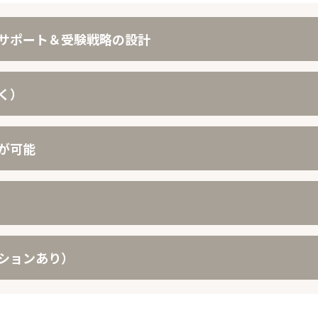
サポート＆受験戦略の設計
く）
が可能
ションあり）