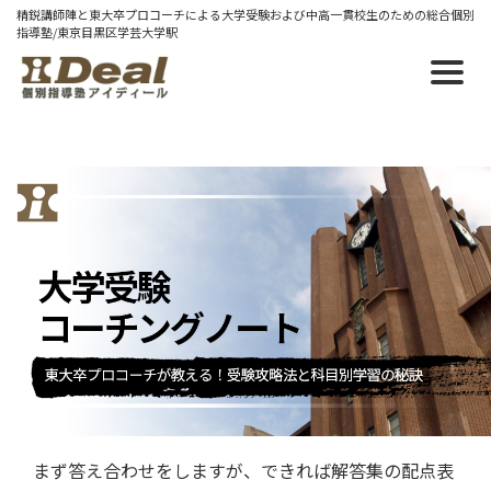
精鋭講師陣と東大卒プロコーチによる大学受験および中高一貫校生のための総合個別
指導塾/東京目黒区学芸大学駅
2010/12/23 木
センター対策演習／解き終わった後
センター試験科目の中でも英語・数学・国語は暗記と
いうより考えて解く部分が重視される科目です。過去
問等で演習し、慣れたり、時間配分を意識したりする
とは思いますが、解き終わった後の方法論について記
しておきます。
まず答え合わせをしますが、できれば解答集の配点表