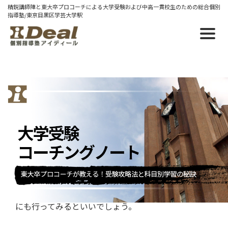
精鋭講師陣と東大卒プロコーチによる大学受験および中高一貫校生のための総合個別
指導塾/東京目黒区学芸大学駅
2013/06/08 土
オープンキャンパス等の調べ方
６月になりそろそろ大学のオープンキャンパスが始ま
りました。
６月～９月がシーズンになります。そのうちに気にな
る大学や学部にはまめに足を運んでおきたいところ。
推薦やＡＯ入試を狙っている人は入試説明会や相談会
にも行ってみるといいでしょう。