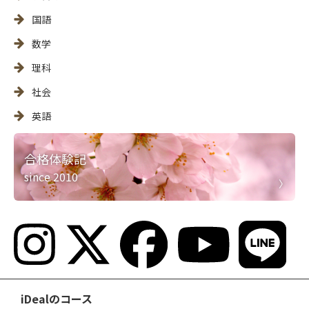
国語
数学
理科
社会
英語
合格体験記
since 2010
iDealのコース