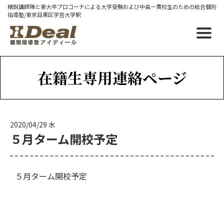
精鋭講師陣と東大卒プロコーチによる大学受験および中高一貫校生のための総合個別
指導塾/東京目黒区学芸大学駅
在籍生専用連絡ページ
2020/04/29 水
５月ターム開校予定
５月ターム開校予定