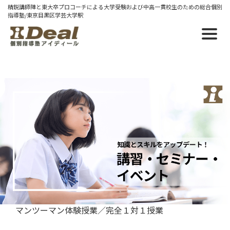
精鋭講師陣と東大卒プロコーチによる大学受験および中高一貫校生のための総合個別
指導塾/東京目黒区学芸大学駅
2026/01/14 水
２月体験授業WEEK開催【2/2～
2/14】
２月２日（月）～２月１４日（土）の期間、「体験授
業WEEK」として銘打って体験授業のご予約を事前に
承ります。
マンツーマン体験授業／完全１対１授業