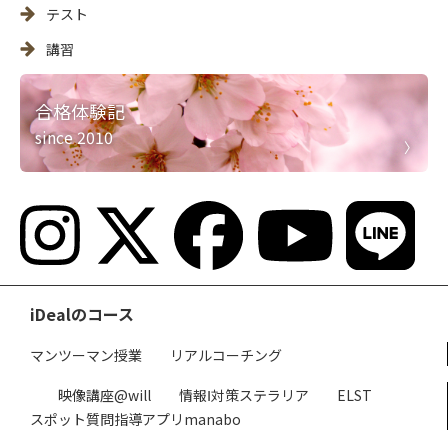
テスト
講習
合格体験記
since 2010
iDealのコース
マンツーマン授業
リアルコーチング
映像講座@will
情報Ⅰ対策ステラリア
ELST
スポット質問指導アプリmanabo