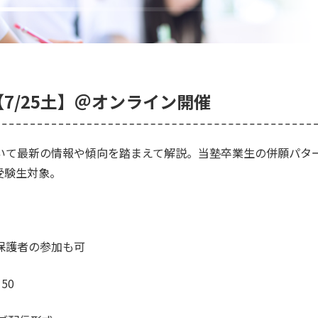
7/25土】＠オンライン開催
いて最新の情報や傾向を踏まえて解説。当塾卒業生の併願パタ
受験生対象。
保護者の参加も可
50