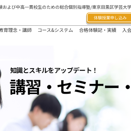
験および中高一貫校生のための総合個別指導塾/東京目黒区学芸大
体験授業申し込み
教育理念・講師
コース&システム
合格体験記・実績
入