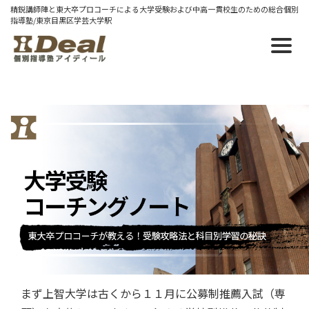
精鋭講師陣と東大卒プロコーチによる大学受験および中高一貫校生のための総合個別
指導塾/東京目黒区学芸大学駅
2025/04/22 火
上智大学推薦入試学部学科別まとめ
上智大学の推薦入試のうち公募制推薦入試とカトリッ
ク高校対象特別入試について、学部学科別の情報を独
自にまとめた表をPDF化して公開します。
上智推薦入試まとめ2025
まず上智大学は古くから１１月に公募制推薦入試（専