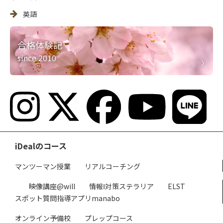
英語
合格体験記
since 2010
iDealのコース
マンツーマン授業
リアルコーチング
映像講座@will
情報Ⅰ対策ステラリア
ELST
スポット質問指導アプリmanabo
オンライン予備校
プレップコース