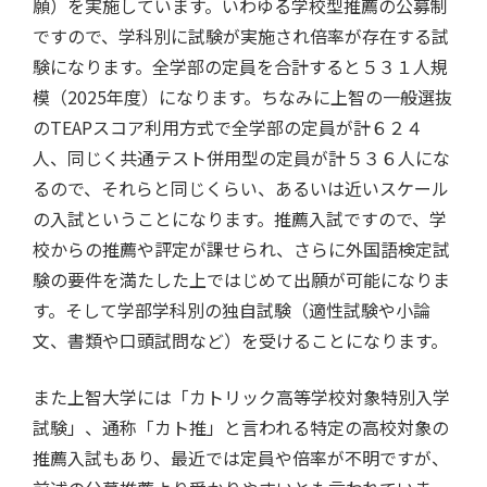
願）を実施しています。いわゆる学校型推薦の公募制
ですので、学科別に試験が実施され倍率が存在する試
験になります。全学部の定員を合計すると５３１人規
模（2025年度）になります。ちなみに上智の一般選抜
のTEAPスコア利用方式で全学部の定員が計６２４
人、同じく共通テスト併用型の定員が計５３６人にな
るので、それらと同じくらい、あるいは近いスケール
の入試ということになります。推薦入試ですので、学
校からの推薦や評定が課せられ、さらに外国語検定試
験の要件を満たした上ではじめて出願が可能になりま
す。そして学部学科別の独自試験（適性試験や小論
文、書類や口頭試問など）を受けることになります。
また上智大学には「カトリック高等学校対象特別入学
試験」、通称「カト推」と言われる特定の高校対象の
推薦入試もあり、最近では定員や倍率が不明ですが、